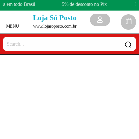
ga em todo Brasil
5% de desconto no Pix
En
Loja Só Posto
www.lojasoposto.com.br