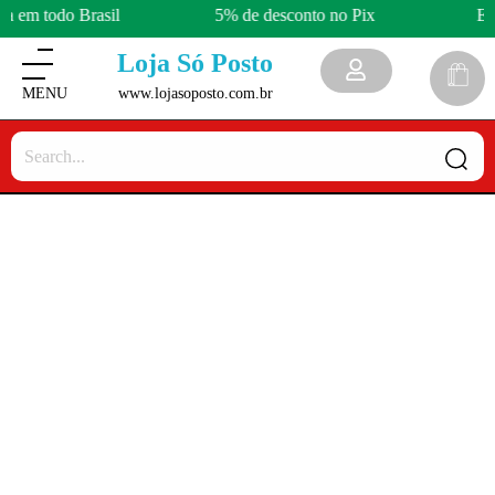
a em todo Brasil
5% de desconto no Pix
En
Loja Só Posto
www.lojasoposto.com.br