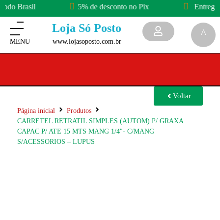
odo Brasil
5% de desconto no Pix
Entrega 
Loja Só Posto
www.lojasoposto.com.br
Voltar
Página inicial
Produtos
CARRETEL RETRATIL SIMPLES (AUTOM) P/ GRAXA
CAPAC P/ ATE 15 MTS MANG 1/4″- C/MANG
S/ACESSORIOS – LUPUS